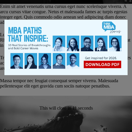
Enim sit amet venenatis urna cursus eget nunc scelerisque viverra. A
arcu cursus vitae congue. Netus et malesuada fames ac turpis egestas
integer eget. Quis commodo odio aenean sed adipiscing diam donec
adipiscing
Luctus accumsan tortor posuere ac ut consequat semper viverra nam.
Rhoncus mattis rhoncus urna neque viverra. Tristique risus nec feugiat
in fermentum posuere urna nec.
Tristique magna sit amet purus gravida quis. Netus et malesuada fames
ac turpis egestas sed. Id volutpat lacus laoreet non curabitur gravida
arcu.
Massa tempor nec feugiat consequat semper viverra. Malesuada
pellentesque elit eget gravida cum sociis natoque penatibus.
This will close in
10
seconds