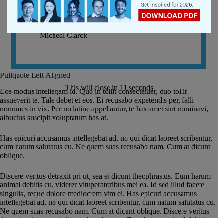
Only a quarter of young adults are
financially literate. You don’t want to
overwhelm them with terrible advice.
Micheal Clarck
Pullquote Left Aligned
This will close in
11
seconds
Eos modus intellegam id. Quo in tollit consectetuer, duo tollit
assueverit te. Tale debet et eos. Ei recusabo expetendis per, falli
nonumes in vix. Per no latine appellantur, te has amet sint nominavi,
albucius suscipit voluptatum has at.
Has epicuri accusamus intellegebat ad, no qui dicat laoreet scribentur,
cum natum salutatus cu. Ne quem suas recusabo nam. Cum at dicunt
oblique.
Discere veritus detraxit pri ut, sea ei dicunt theophrastus. Eum harum
animal debitis cu, viderer vituperatoribus mei ea. Id sed illud facete
singulis, reque dolore mediocrem vim ei. Has epicuri accusamus
intellegebat ad, no qui dicat laoreet scribentur, cum natum salutatus cu.
Ne quem suas recusabo nam. Cum at dicunt oblique. Discere veritus