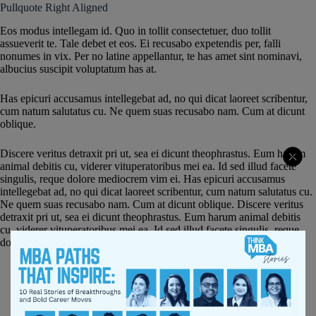
Pullquote Right Aligned
Eos modus intellegam id. Quo in tollit consectetuer, duo tollit
assueverit te. Tale debet et eos. Ei recusabo expetendis per, falli
nonumes in vix. Per no latine appellantur, te has amet sint nominavi,
albucius suscipit voluptatum has at.
Has epicuri accusamus intellegebat ad, no qui dicat laoreet scribentur,
cum natum salutatus cu. Ne quem suas recusabo nam. Cum at dicunt
oblique.
Discere veritus detraxit pri ut, sea ei dicunt theophrastus. Eum harum
animal debitis cu, viderer vituperatoribus mei ea. Id sed illud facete
singulis, reque dolore mediocrem vim ei. Has epicuri accusamus
intellegebat ad, no qui dicat laoreet scribentur, cum natum salutatus cu.
Ne quem suas recusabo nam. Cum at dicunt oblique. Discere veritus
detraxit pri ut, sea ei dicunt theophrastus. Eum harum animal debitis
cu, viderer vituperatoribus mei ea. Id sed illud facete singulis, reque
dolore mediocrem vim ei.