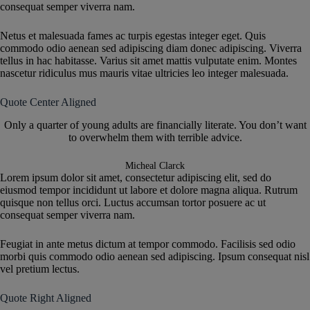
consequat semper viverra nam.
Netus et malesuada fames ac turpis egestas integer eget. Quis
commodo odio aenean sed adipiscing diam donec adipiscing. Viverra
tellus in hac habitasse. Varius sit amet mattis vulputate enim. Montes
nascetur ridiculus mus mauris vitae ultricies leo integer malesuada.
Quote Center Aligned
Only a quarter of young adults are financially literate. You don’t want
to overwhelm them with terrible advice.
Micheal Clarck
Lorem ipsum dolor sit amet, consectetur adipiscing elit, sed do
eiusmod tempor incididunt ut labore et dolore magna aliqua. Rutrum
quisque non tellus orci. Luctus accumsan tortor posuere ac ut
consequat semper viverra nam.
Feugiat in ante metus dictum at tempor commodo. Facilisis sed odio
morbi quis commodo odio aenean sed adipiscing. Ipsum consequat nisl
vel pretium lectus.
Quote Right Aligned