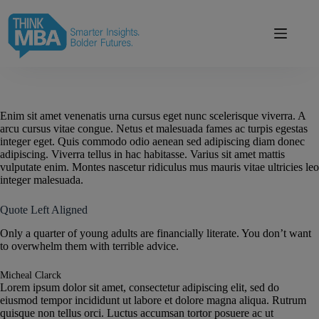
Skip
modal-check
to
content
Enim sit amet venenatis urna cursus eget nunc scelerisque viverra. A
arcu cursus vitae congue. Netus et malesuada fames ac turpis egestas
integer eget. Quis commodo odio aenean sed adipiscing diam donec
adipiscing. Viverra tellus in hac habitasse. Varius sit amet mattis
vulputate enim. Montes nascetur ridiculus mus mauris vitae ultricies leo
integer malesuada.
Quote Left Aligned
Only a quarter of young adults are financially literate. You don’t want
to overwhelm them with terrible advice.
Micheal Clarck
Lorem ipsum dolor sit amet, consectetur adipiscing elit, sed do
eiusmod tempor incididunt ut labore et dolore magna aliqua. Rutrum
quisque non tellus orci. Luctus accumsan tortor posuere ac ut