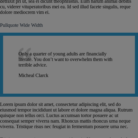
detraxit pri ut, sea ei dicunt theophrastus. Eum harum animal debitis
cu, viderer vituperatoribus mei ea. Id sed illud facete singulis, reque
dolore mediocrem vim ei.
Pullquote Wide Width
Only a quarter of young adults are financially
literate. You don’t want to overwhelm them with
terrible advice.
Micheal Clarck
Lorem ipsum dolor sit amet, consectetur adipiscing elit, sed do
eiusmod tempor incididunt ut labore et dolore magna aliqua. Rutrum
quisque non tellus orci. Luctus accumsan tortor posuere ac ut
consequat semper viverra nam. Rhoncus mattis rhoncus urna neque
viverra. Tristique risus nec feugiat in fermentum posuere urna nec.