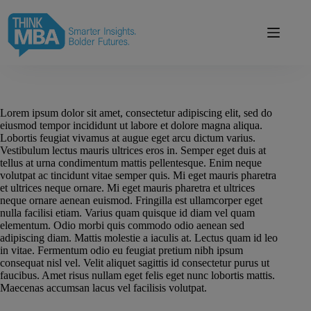
Skip
modal-check
to
content
Lorem ipsum dolor sit amet, consectetur adipiscing elit, sed do
eiusmod tempor incididunt ut labore et dolore magna aliqua.
Lobortis feugiat vivamus at augue eget arcu dictum varius.
Vestibulum lectus mauris ultrices eros in. Semper eget duis at
tellus at urna condimentum mattis pellentesque. Enim neque
volutpat ac tincidunt vitae semper quis. Mi eget mauris pharetra
et ultrices neque ornare. Mi eget mauris pharetra et ultrices
neque ornare aenean euismod. Fringilla est ullamcorper eget
nulla facilisi etiam. Varius quam quisque id diam vel quam
elementum. Odio morbi quis commodo odio aenean sed
adipiscing diam. Mattis molestie a iaculis at. Lectus quam id leo
in vitae. Fermentum odio eu feugiat pretium nibh ipsum
consequat nisl vel. Velit aliquet sagittis id consectetur purus ut
faucibus. Amet risus nullam eget felis eget nunc lobortis mattis.
Maecenas accumsan lacus vel facilisis volutpat.