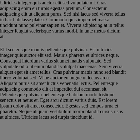
Ultricies integer quis auctor elit sed vulputate mi. Cras
adipiscing enim eu turpis egestas pretium. Consectetur
adipiscing elit ut aliquam purus. Sed nisi lacus sed viverra tellus
in hac habitasse platea. Commodo quis imperdiet massa
tincidunt nunc pulvinar sapien et. Viverra adipiscing at in tellus
integer feugiat scelerisque varius morbi. In ante metus dictum
at.
Elit scelerisque mauris pellentesque pulvinar. Est ultricies
integer quis auctor elit sed. Mauris pharetra et ultrices neque.
Consequat interdum varius sit amet mattis vulputate. Sed
vulputate odio ut enim blandit volutpat maecenas. Sem viverra
aliquet eget sit amet tellus. Cras pulvinar mattis nunc sed blandit
libero volutpat sed. Vitae auctor eu augue ut lectus arcu.
Aliquam purus sit amet luctus venenatis lectus. Pellentesque
adipiscing commodo elit at imperdiet dui accumsan sit.
Pellentesque pulvinar pellentesque habitant morbi tristique
senectus et netus et. Eget arcu dictum varius duis. Est lorem
ipsum dolor sit amet consectetur. Egestas sed tempus urna et
pharetra. Neque aliquam vestibulum morbi blandit cursus risus
at ultrices. Ultricies lacus sed turpis tincidunt id.