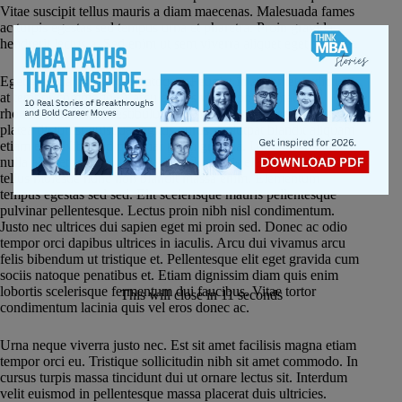
Vitae suscipit tellus mauris a diam maecenas. Malesuada fames
ac turpis egestas sed tempus urna et pharetra. Proin gravida
hendrerit lectus a. Sed enim ut sem viverra aliquet eget sit amet.
Eget gravida cum sociis natoque. Feugiat in ante metus dictum
at tempor commodo. A arcu cursus vitae congue mauris
rhoncus. Phasellus vestibulum lorem sed risus. Hac habitasse
platea dictumst quisque sagittis purus. Volutpat blandit aliquam
etiam erat. Nibh sed pulvinar proin gravida. Ultricies tristique
nulla aliquet enim tortor at auctor. Lobortis elementum nibh
tellus molestie nunc non blandit massa enim. Elementum
tempus egestas sed sed. Elit scelerisque mauris pellentesque
pulvinar pellentesque. Lectus proin nibh nisl condimentum.
Justo nec ultrices dui sapien eget mi proin sed. Donec ac odio
tempor orci dapibus ultrices in iaculis. Arcu dui vivamus arcu
felis bibendum ut tristique et. Pellentesque elit eget gravida cum
sociis natoque penatibus et. Etiam dignissim diam quis enim
lobortis scelerisque fermentum dui faucibus. Vitae tortor
This will close in
11
seconds
condimentum lacinia quis vel eros donec ac.
Urna neque viverra justo nec. Est sit amet facilisis magna etiam
tempor orci eu. Tristique sollicitudin nibh sit amet commodo. In
cursus turpis massa tincidunt dui ut ornare lectus sit. Interdum
velit euismod in pellentesque massa placerat duis ultricies.