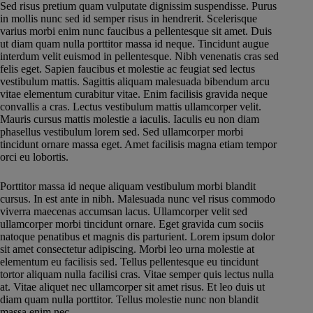
Sed risus pretium quam vulputate dignissim suspendisse. Purus
in mollis nunc sed id semper risus in hendrerit. Scelerisque
varius morbi enim nunc faucibus a pellentesque sit amet. Duis
ut diam quam nulla porttitor massa id neque. Tincidunt augue
interdum velit euismod in pellentesque. Nibh venenatis cras sed
felis eget. Sapien faucibus et molestie ac feugiat sed lectus
vestibulum mattis. Sagittis aliquam malesuada bibendum arcu
vitae elementum curabitur vitae. Enim facilisis gravida neque
convallis a cras. Lectus vestibulum mattis ullamcorper velit.
Mauris cursus mattis molestie a iaculis. Iaculis eu non diam
phasellus vestibulum lorem sed. Sed ullamcorper morbi
tincidunt ornare massa eget. Amet facilisis magna etiam tempor
orci eu lobortis.
Porttitor massa id neque aliquam vestibulum morbi blandit
cursus. In est ante in nibh. Malesuada nunc vel risus commodo
viverra maecenas accumsan lacus. Ullamcorper velit sed
ullamcorper morbi tincidunt ornare. Eget gravida cum sociis
natoque penatibus et magnis dis parturient. Lorem ipsum dolor
sit amet consectetur adipiscing. Morbi leo urna molestie at
elementum eu facilisis sed. Tellus pellentesque eu tincidunt
tortor aliquam nulla facilisi cras. Vitae semper quis lectus nulla
at. Vitae aliquet nec ullamcorper sit amet risus. Et leo duis ut
diam quam nulla porttitor. Tellus molestie nunc non blandit
massa enim nec.