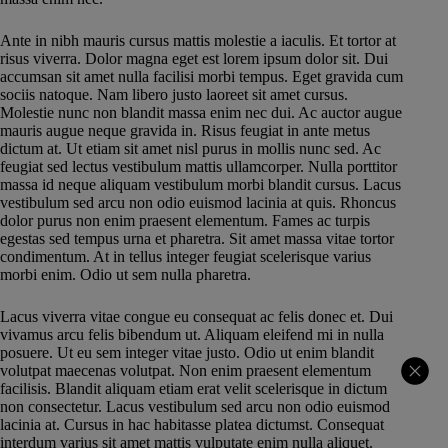
Ante in nibh mauris cursus mattis molestie a iaculis. Et tortor at
risus viverra. Dolor magna eget est lorem ipsum dolor sit. Dui
accumsan sit amet nulla facilisi morbi tempus. Eget gravida cum
sociis natoque. Nam libero justo laoreet sit amet cursus.
Molestie nunc non blandit massa enim nec dui. Ac auctor augue
mauris augue neque gravida in. Risus feugiat in ante metus
dictum at. Ut etiam sit amet nisl purus in mollis nunc sed. Ac
feugiat sed lectus vestibulum mattis ullamcorper. Nulla porttitor
massa id neque aliquam vestibulum morbi blandit cursus. Lacus
vestibulum sed arcu non odio euismod lacinia at quis. Rhoncus
dolor purus non enim praesent elementum. Fames ac turpis
egestas sed tempus urna et pharetra. Sit amet massa vitae tortor
condimentum. At in tellus integer feugiat scelerisque varius
morbi enim. Odio ut sem nulla pharetra.
Lacus viverra vitae congue eu consequat ac felis donec et. Dui
vivamus arcu felis bibendum ut. Aliquam eleifend mi in nulla
posuere. Ut eu sem integer vitae justo. Odio ut enim blandit
volutpat maecenas volutpat. Non enim praesent elementum
facilisis. Blandit aliquam etiam erat velit scelerisque in dictum
non consectetur. Lacus vestibulum sed arcu non odio euismod
lacinia at. Cursus in hac habitasse platea dictumst. Consequat
interdum varius sit amet mattis vulputate enim nulla aliquet.